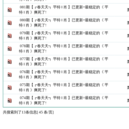
081期【┏春天天┓ 平特 Ⅰ 肖 】已更新=最稳定的《 平
特 Ⅰ 肖 》爽死了!
080期【┏春天天┓ 平特 Ⅰ 肖 】已更新=最稳定的《 平
特 Ⅰ 肖 》爽死了!
079期【┏春天天┓ 平特 Ⅰ 肖 】已更新=最稳定的《 平
特 Ⅰ 肖 》爽死了!
078期【┏春天天┓ 平特 Ⅰ 肖 】已更新=最稳定的《 平
特 Ⅰ 肖 》爽死了!
077期【┏春天天┓ 平特 Ⅰ 肖 】已更新=最稳定的《 平
特 Ⅰ 肖 》爽死了!
076期【┏春天天┓ 平特 Ⅰ 肖 】已更新=最稳定的《 平
特 Ⅰ 肖 》爽死了!
075期【┏春天天┓ 平特 Ⅰ 肖 】已更新=最稳定的《 平
特 Ⅰ 肖 》爽死了!
074期【┏春天天┓ 平特 Ⅰ 肖 】已更新=最稳定的《 平
特 Ⅰ 肖 》爽死了!
共搜索到了13条信息[ 45 条/页]