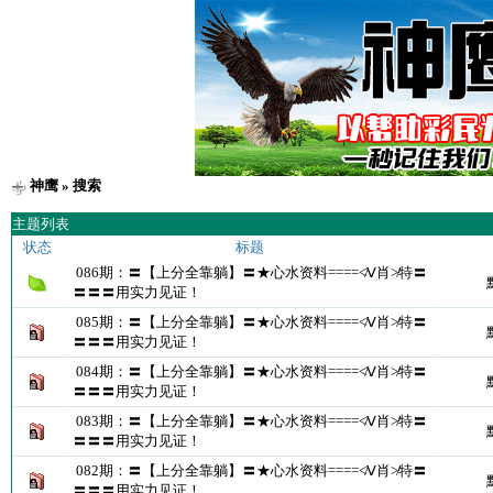
神鹰
» 搜索
主题列表
状态
标题
086期：〓【上分全靠躺】〓★心水资料====≮Ⅴ肖≯特〓
〓〓〓用实力见证！
085期：〓【上分全靠躺】〓★心水资料====≮Ⅴ肖≯特〓
〓〓〓用实力见证！
084期：〓【上分全靠躺】〓★心水资料====≮Ⅴ肖≯特〓
〓〓〓用实力见证！
083期：〓【上分全靠躺】〓★心水资料====≮Ⅴ肖≯特〓
〓〓〓用实力见证！
082期：〓【上分全靠躺】〓★心水资料====≮Ⅴ肖≯特〓
〓〓〓用实力见证！