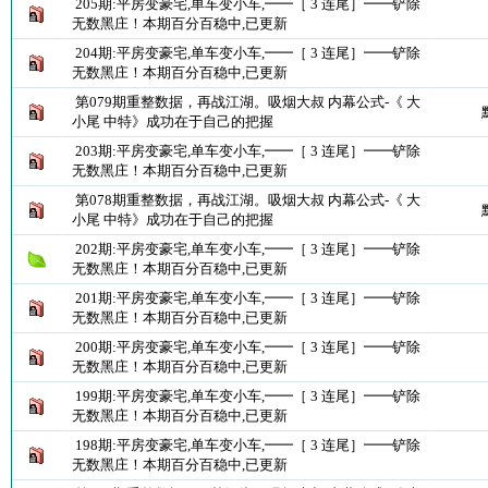
205期:平房变豪宅,单车变小车,━━［ 3 连尾］━━铲除
无数黑庄！本期百分百稳中,已更新
204期:平房变豪宅,单车变小车,━━［ 3 连尾］━━铲除
无数黑庄！本期百分百稳中,已更新
第079期重整数据，再战江湖。吸烟大叔 内幕公式-《 大
小尾 中特》成功在于自己的把握
203期:平房变豪宅,单车变小车,━━［ 3 连尾］━━铲除
无数黑庄！本期百分百稳中,已更新
第078期重整数据，再战江湖。吸烟大叔 内幕公式-《 大
小尾 中特》成功在于自己的把握
202期:平房变豪宅,单车变小车,━━［ 3 连尾］━━铲除
无数黑庄！本期百分百稳中,已更新
201期:平房变豪宅,单车变小车,━━［ 3 连尾］━━铲除
无数黑庄！本期百分百稳中,已更新
200期:平房变豪宅,单车变小车,━━［ 3 连尾］━━铲除
无数黑庄！本期百分百稳中,已更新
199期:平房变豪宅,单车变小车,━━［ 3 连尾］━━铲除
无数黑庄！本期百分百稳中,已更新
198期:平房变豪宅,单车变小车,━━［ 3 连尾］━━铲除
无数黑庄！本期百分百稳中,已更新