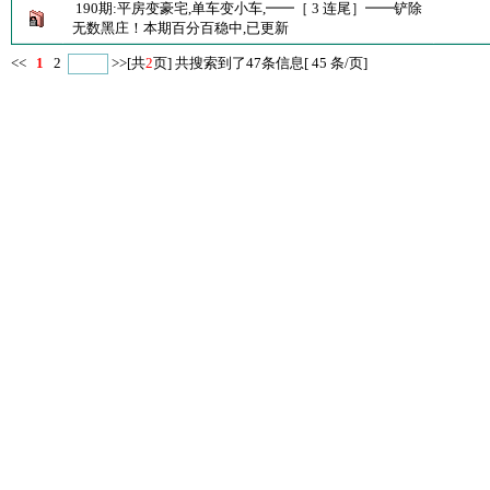
190期:平房变豪宅,单车变小车,━━［ 3 连尾］━━铲除
无数黑庄！本期百分百稳中,已更新
<<
1
2
>>
[共
2
页] 共搜索到了47条信息[ 45 条/页]