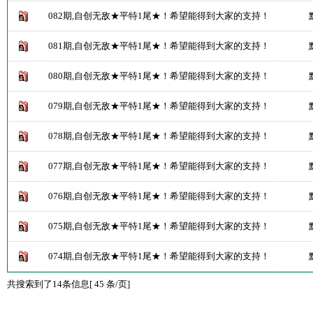
082期,自创无敌★平特1尾★！希望能得到大家的支持！
081期,自创无敌★平特1尾★！希望能得到大家的支持！
080期,自创无敌★平特1尾★！希望能得到大家的支持！
079期,自创无敌★平特1尾★！希望能得到大家的支持！
078期,自创无敌★平特1尾★！希望能得到大家的支持！
077期,自创无敌★平特1尾★！希望能得到大家的支持！
076期,自创无敌★平特1尾★！希望能得到大家的支持！
075期,自创无敌★平特1尾★！希望能得到大家的支持！
074期,自创无敌★平特1尾★！希望能得到大家的支持！
共搜索到了14条信息[ 45 条/页]