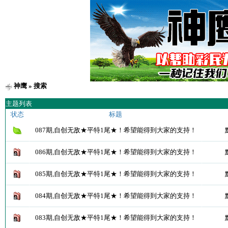
神鹰
» 搜索
主题列表
状态
标题
087期,自创无敌★平特1尾★！希望能得到大家的支持！
086期,自创无敌★平特1尾★！希望能得到大家的支持！
085期,自创无敌★平特1尾★！希望能得到大家的支持！
084期,自创无敌★平特1尾★！希望能得到大家的支持！
083期,自创无敌★平特1尾★！希望能得到大家的支持！