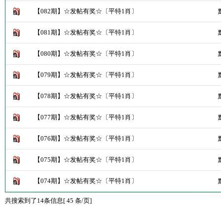
【082期】☆发帖有奖☆〔平特1肖〕
【081期】☆发帖有奖☆〔平特1肖〕
【080期】☆发帖有奖☆〔平特1肖〕
【079期】☆发帖有奖☆〔平特1肖〕
【078期】☆发帖有奖☆〔平特1肖〕
【077期】☆发帖有奖☆〔平特1肖〕
【076期】☆发帖有奖☆〔平特1肖〕
【075期】☆发帖有奖☆〔平特1肖〕
【074期】☆发帖有奖☆〔平特1肖〕
共搜索到了14条信息[ 45 条/页]