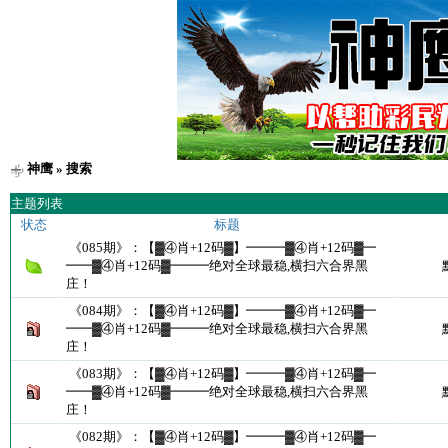
神鹰
» 搜索
主题列表
状态
标题
《085期》：【▓④肖+12码▓】━━━▓④肖+12码▓━
━━▓④肖+12码▓━━━绝对全球最稳,横扫六合界黑
庄！
《084期》：【▓④肖+12码▓】━━━▓④肖+12码▓━
━━▓④肖+12码▓━━━绝对全球最稳,横扫六合界黑
庄！
《083期》：【▓④肖+12码▓】━━━▓④肖+12码▓━
━━▓④肖+12码▓━━━绝对全球最稳,横扫六合界黑
庄！
《082期》：【▓④肖+12码▓】━━━▓④肖+12码▓━