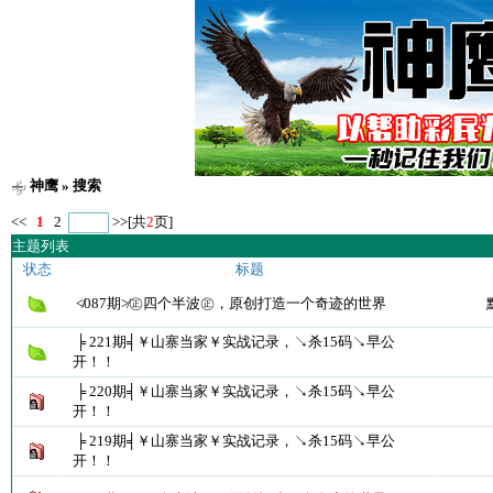
神鹰
» 搜索
<<
1
2
>>
[共
2
页]
主题列表
状态
标题
≮087期≯㊣四个半波㊣，原创打造一个奇迹的世界
╞ 221期╡￥山寨当家￥实战记录，↘杀15码↘早公
开！！
╞ 220期╡￥山寨当家￥实战记录，↘杀15码↘早公
开！！
╞ 219期╡￥山寨当家￥实战记录，↘杀15码↘早公
开！！