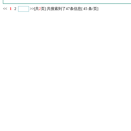
<<
1
2
>>
[共
2
页] 共搜索到了47条信息[ 45 条/页]