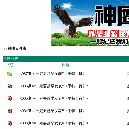
神鹰
» 搜索
主题列表
状态
标题
≮087期≯=一定要趁早发表#《平特 1 肖》=
≮086期≯=一定要趁早发表#《平特 1 肖》=
≮085期≯=一定要趁早发表#《平特 1 肖》=
≮084期≯=一定要趁早发表#《平特 1 肖》=
≮083期≯=一定要趁早发表#《平特 1 肖》=