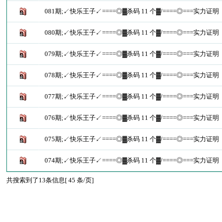
081期;↙快乐王子↙====◎▓杀码 11 个▓/====◎===实力证明
080期;↙快乐王子↙====◎▓杀码 11 个▓/====◎===实力证明
079期;↙快乐王子↙====◎▓杀码 11 个▓/====◎===实力证明
078期;↙快乐王子↙====◎▓杀码 11 个▓/====◎===实力证明
077期;↙快乐王子↙====◎▓杀码 11 个▓/====◎===实力证明
076期;↙快乐王子↙====◎▓杀码 11 个▓/====◎===实力证明
075期;↙快乐王子↙====◎▓杀码 11 个▓/====◎===实力证明
074期;↙快乐王子↙====◎▓杀码 11 个▓/====◎===实力证明
共搜索到了13条信息[ 45 条/页]