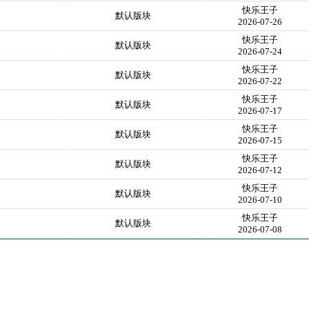
快乐王子
默认版块
2026-07-26
快乐王子
默认版块
2026-07-24
快乐王子
默认版块
2026-07-22
快乐王子
默认版块
2026-07-17
快乐王子
默认版块
2026-07-15
快乐王子
默认版块
2026-07-12
快乐王子
默认版块
2026-07-10
快乐王子
默认版块
2026-07-08