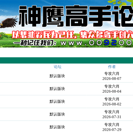
论坛
作者
专攻六肖
默认版块
2026-08-07
专攻六肖
默认版块
2026-08-04
专攻六肖
默认版块
2026-08-02
专攻六肖
默认版块
2026-07-31
专攻六肖
默认版块
2026-07-29