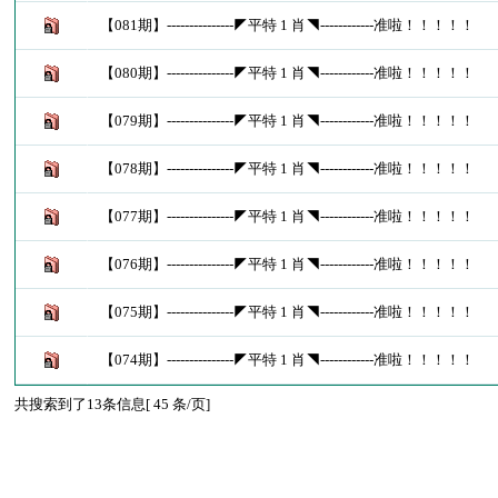
【081期】---------------◤平特 1 肖◥------------准啦！！！！！
【080期】---------------◤平特 1 肖◥------------准啦！！！！！
【079期】---------------◤平特 1 肖◥------------准啦！！！！！
【078期】---------------◤平特 1 肖◥------------准啦！！！！！
【077期】---------------◤平特 1 肖◥------------准啦！！！！！
【076期】---------------◤平特 1 肖◥------------准啦！！！！！
【075期】---------------◤平特 1 肖◥------------准啦！！！！！
【074期】---------------◤平特 1 肖◥------------准啦！！！！！
共搜索到了13条信息[ 45 条/页]