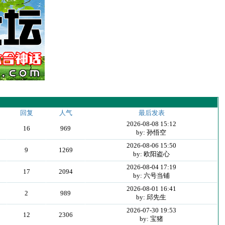
回复
人气
最后发表
2026-08-08 15:12
16
969
by: 孙悟空
2026-08-06 15:50
9
1269
by: 欧阳盗心
2026-08-04 17:19
17
2094
by: 六号当铺
2026-08-01 16:41
2
989
by: 邱先生
2026-07-30 19:53
12
2306
by: 宝猪