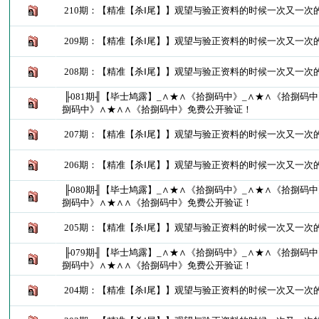
210期：【精准【杀Ⅰ尾】】观望与验正资料的时候一次又一次
209期：【精准【杀Ⅰ尾】】观望与验正资料的时候一次又一次
208期：【精准【杀Ⅰ尾】】观望与验正资料的时候一次又一次
╟081期╢【毕士鸠露】_∧★∧《拾捌码中》_∧★∧《拾捌码中
捌码中》∧★∧∧《拾捌码中》免费公开验证！
207期：【精准【杀Ⅰ尾】】观望与验正资料的时候一次又一次
206期：【精准【杀Ⅰ尾】】观望与验正资料的时候一次又一次
╟080期╢【毕士鸠露】_∧★∧《拾捌码中》_∧★∧《拾捌码中
捌码中》∧★∧∧《拾捌码中》免费公开验证！
205期：【精准【杀Ⅰ尾】】观望与验正资料的时候一次又一次
╟079期╢【毕士鸠露】_∧★∧《拾捌码中》_∧★∧《拾捌码中
捌码中》∧★∧∧《拾捌码中》免费公开验证！
204期：【精准【杀Ⅰ尾】】观望与验正资料的时候一次又一次