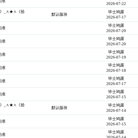
的准
2026-07-22
》_∧★∧《拾
毕士鸠露
默认版块
2026-07-17
毕士鸠露
的准
2026-07-20
毕士鸠露
的准
2026-07-20
毕士鸠露
的准
2026-07-19
毕士鸠露
的准
2026-07-18
毕士鸠露
的准
2026-07-17
毕士鸠露
的准
2026-07-15
》_∧★∧《拾
毕士鸠露
默认版块
2026-07-14
毕士鸠露
的准
2026-07-15
毕士鸠露
的准
2026-07-14