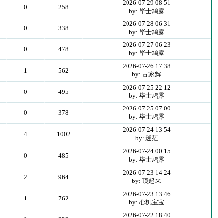
2026-07-29 08:51
0
258
by: 毕士鸠露
2026-07-28 06:31
0
338
by: 毕士鸠露
2026-07-27 06:23
0
478
by: 毕士鸠露
2026-07-26 17:38
1
562
by: 古家辉
2026-07-25 22:12
0
495
by: 毕士鸠露
2026-07-25 07:00
0
378
by: 毕士鸠露
2026-07-24 13:54
4
1002
by: 迷茫
2026-07-24 00:15
0
485
by: 毕士鸠露
2026-07-23 14:24
2
964
by: 顶起来
2026-07-23 13:46
1
762
by: 心机宝宝
2026-07-22 18:40