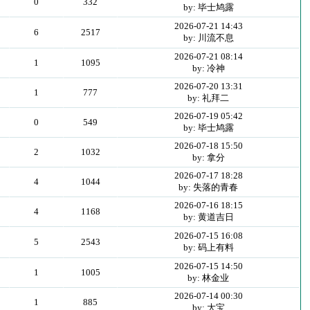
0
332
by: 毕士鸠露
2026-07-21 14:43
6
2517
by: 川流不息
2026-07-21 08:14
1
1095
by: 冷神
2026-07-20 13:31
1
777
by: 礼拜二
2026-07-19 05:42
0
549
by: 毕士鸠露
2026-07-18 15:50
2
1032
by: 拿分
2026-07-17 18:28
4
1044
by: 失落的青春
2026-07-16 18:15
4
1168
by: 黄道吉日
2026-07-15 16:08
5
2543
by: 码上有料
2026-07-15 14:50
1
1005
by: 林金业
2026-07-14 00:30
1
885
by: 大宝