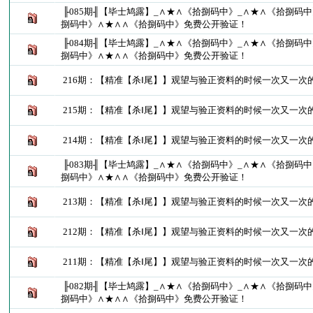
╟085期╢【毕士鸠露】_∧★∧《拾捌码中》_∧★∧《拾捌码中
捌码中》∧★∧∧《拾捌码中》免费公开验证！
╟084期╢【毕士鸠露】_∧★∧《拾捌码中》_∧★∧《拾捌码中
捌码中》∧★∧∧《拾捌码中》免费公开验证！
216期：【精准【杀Ⅰ尾】】观望与验正资料的时候一次又一次
215期：【精准【杀Ⅰ尾】】观望与验正资料的时候一次又一次
214期：【精准【杀Ⅰ尾】】观望与验正资料的时候一次又一次
╟083期╢【毕士鸠露】_∧★∧《拾捌码中》_∧★∧《拾捌码中
捌码中》∧★∧∧《拾捌码中》免费公开验证！
213期：【精准【杀Ⅰ尾】】观望与验正资料的时候一次又一次
212期：【精准【杀Ⅰ尾】】观望与验正资料的时候一次又一次
211期：【精准【杀Ⅰ尾】】观望与验正资料的时候一次又一次
╟082期╢【毕士鸠露】_∧★∧《拾捌码中》_∧★∧《拾捌码中
捌码中》∧★∧∧《拾捌码中》免费公开验证！