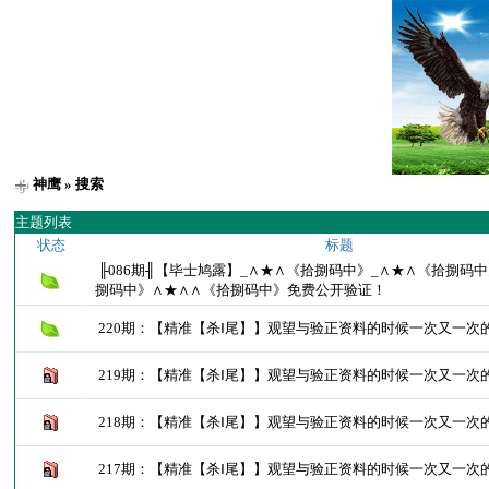
神鹰
» 搜索
主题列表
状态
标题
╟086期╢【毕士鸠露】_∧★∧《拾捌码中》_∧★∧《拾捌码中
捌码中》∧★∧∧《拾捌码中》免费公开验证！
220期：【精准【杀Ⅰ尾】】观望与验正资料的时候一次又一次
219期：【精准【杀Ⅰ尾】】观望与验正资料的时候一次又一次
218期：【精准【杀Ⅰ尾】】观望与验正资料的时候一次又一次
217期：【精准【杀Ⅰ尾】】观望与验正资料的时候一次又一次