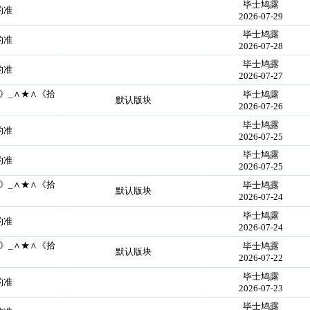
毕士鸠露
的准
2026-07-29
毕士鸠露
的准
2026-07-28
毕士鸠露
的准
2026-07-27
》_∧★∧《拾
毕士鸠露
默认版块
2026-07-26
毕士鸠露
的准
2026-07-25
毕士鸠露
的准
2026-07-25
》_∧★∧《拾
毕士鸠露
默认版块
2026-07-24
毕士鸠露
的准
2026-07-24
》_∧★∧《拾
毕士鸠露
默认版块
2026-07-22
毕士鸠露
的准
2026-07-23
毕士鸠露