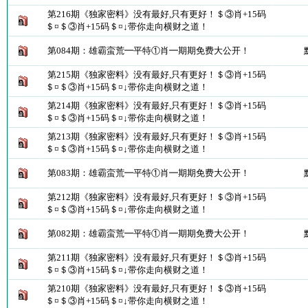
第216期《独家密料》没有最好,只有更好！＄③肖+15码
＄¤＄③肖+15码＄¤↓带你走向横财之道！
第084期：雄霸蛮荒━平特①肖━期期免费大公开！
第215期《独家密料》没有最好,只有更好！＄③肖+15码
＄¤＄③肖+15码＄¤↓带你走向横财之道！
第214期《独家密料》没有最好,只有更好！＄③肖+15码
＄¤＄③肖+15码＄¤↓带你走向横财之道！
第213期《独家密料》没有最好,只有更好！＄③肖+15码
＄¤＄③肖+15码＄¤↓带你走向横财之道！
第083期：雄霸蛮荒━平特①肖━期期免费大公开！
第212期《独家密料》没有最好,只有更好！＄③肖+15码
＄¤＄③肖+15码＄¤↓带你走向横财之道！
第082期：雄霸蛮荒━平特①肖━期期免费大公开！
第211期《独家密料》没有最好,只有更好！＄③肖+15码
＄¤＄③肖+15码＄¤↓带你走向横财之道！
第210期《独家密料》没有最好,只有更好！＄③肖+15码
＄¤＄③肖+15码＄¤↓带你走向横财之道！