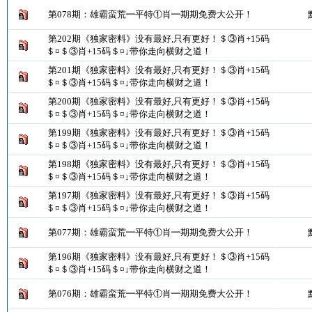
第078期：雄霸蛮荒━平特①肖━期期免费大公开！
第202期《独家密料》没有最好,只有更好！＄③肖+15码
＄¤＄③肖+15码＄¤↓带你走向横财之道！
第201期《独家密料》没有最好,只有更好！＄③肖+15码
＄¤＄③肖+15码＄¤↓带你走向横财之道！
第200期《独家密料》没有最好,只有更好！＄③肖+15码
＄¤＄③肖+15码＄¤↓带你走向横财之道！
第199期《独家密料》没有最好,只有更好！＄③肖+15码
＄¤＄③肖+15码＄¤↓带你走向横财之道！
第198期《独家密料》没有最好,只有更好！＄③肖+15码
＄¤＄③肖+15码＄¤↓带你走向横财之道！
第197期《独家密料》没有最好,只有更好！＄③肖+15码
＄¤＄③肖+15码＄¤↓带你走向横财之道！
第077期：雄霸蛮荒━平特①肖━期期免费大公开！
第196期《独家密料》没有最好,只有更好！＄③肖+15码
＄¤＄③肖+15码＄¤↓带你走向横财之道！
第076期：雄霸蛮荒━平特①肖━期期免费大公开！