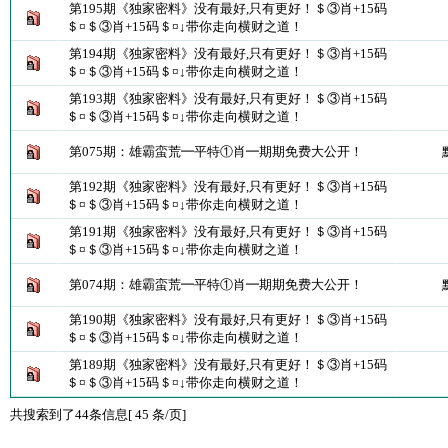
第195期《独家密料》没有最好,只有更好！＄③肖+15码
＄¤＄③肖+15码＄¤↓带你走向横财之道！
第194期《独家密料》没有最好,只有更好！＄③肖+15码
＄¤＄③肖+15码＄¤↓带你走向横财之道！
第193期《独家密料》没有最好,只有更好！＄③肖+15码
＄¤＄③肖+15码＄¤↓带你走向横财之道！
第075期：雄霸蛮荒━平特①肖━期期免费大公开！
第192期《独家密料》没有最好,只有更好！＄③肖+15码
＄¤＄③肖+15码＄¤↓带你走向横财之道！
第191期《独家密料》没有最好,只有更好！＄③肖+15码
＄¤＄③肖+15码＄¤↓带你走向横财之道！
第074期：雄霸蛮荒━平特①肖━期期免费大公开！
第190期《独家密料》没有最好,只有更好！＄③肖+15码
＄¤＄③肖+15码＄¤↓带你走向横财之道！
第189期《独家密料》没有最好,只有更好！＄③肖+15码
＄¤＄③肖+15码＄¤↓带你走向横财之道！
共搜索到了44条信息[ 45 条/页]