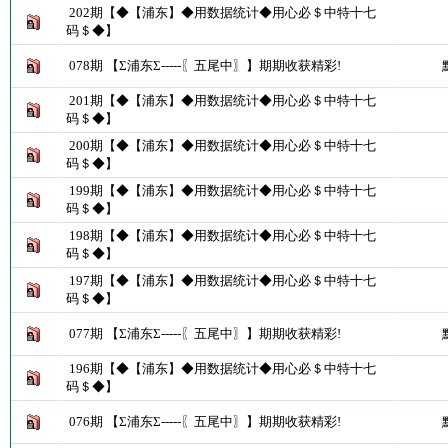
202期【◆【浦东】◆用数据统计◆用心必＄中特十七
码＄◆】
078期 【Σ浦东Σ-----〖五尾中〗】期期收获精彩!
201期【◆【浦东】◆用数据统计◆用心必＄中特十七
码＄◆】
200期【◆【浦东】◆用数据统计◆用心必＄中特十七
码＄◆】
199期【◆【浦东】◆用数据统计◆用心必＄中特十七
码＄◆】
198期【◆【浦东】◆用数据统计◆用心必＄中特十七
码＄◆】
197期【◆【浦东】◆用数据统计◆用心必＄中特十七
码＄◆】
077期 【Σ浦东Σ-----〖五尾中〗】期期收获精彩!
196期【◆【浦东】◆用数据统计◆用心必＄中特十七
码＄◆】
076期 【Σ浦东Σ-----〖五尾中〗】期期收获精彩!