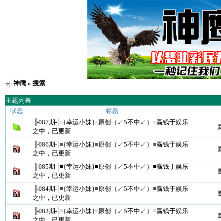
神鹰
» 搜索
主题列表
状态
标题
╟087期╢≡{幸运小妹}≡原创（↙5不中↙）≡赢钱于娱乐
之中，已更新
╟086期╢≡{幸运小妹}≡原创（↙5不中↙）≡赢钱于娱乐
之中，已更新
╟085期╢≡{幸运小妹}≡原创（↙5不中↙）≡赢钱于娱乐
之中，已更新
╟084期╢≡{幸运小妹}≡原创（↙5不中↙）≡赢钱于娱乐
之中，已更新
╟083期╢≡{幸运小妹}≡原创（↙5不中↙）≡赢钱于娱乐
之中，已更新