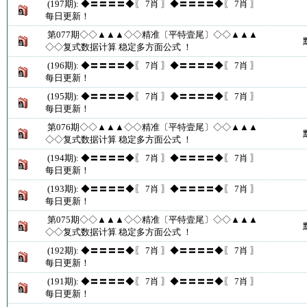
(197期): ◆〓〓〓〓◆〖 7肖 〗◆〓〓〓〓◆〖 7肖 〗
每日更新！
第077期◇◇▲▲▲◇◇精准〔平特壹尾〕◇◇▲▲▲
◇◇复式数据计算 稳定多方面公式 ！
(196期): ◆〓〓〓〓◆〖 7肖 〗◆〓〓〓〓◆〖 7肖 〗
每日更新！
(195期): ◆〓〓〓〓◆〖 7肖 〗◆〓〓〓〓◆〖 7肖 〗
每日更新！
第076期◇◇▲▲▲◇◇精准〔平特壹尾〕◇◇▲▲▲
◇◇复式数据计算 稳定多方面公式 ！
(194期): ◆〓〓〓〓◆〖 7肖 〗◆〓〓〓〓◆〖 7肖 〗
每日更新！
(193期): ◆〓〓〓〓◆〖 7肖 〗◆〓〓〓〓◆〖 7肖 〗
每日更新！
第075期◇◇▲▲▲◇◇精准〔平特壹尾〕◇◇▲▲▲
◇◇复式数据计算 稳定多方面公式 ！
(192期): ◆〓〓〓〓◆〖 7肖 〗◆〓〓〓〓◆〖 7肖 〗
每日更新！
(191期): ◆〓〓〓〓◆〖 7肖 〗◆〓〓〓〓◆〖 7肖 〗
每日更新！