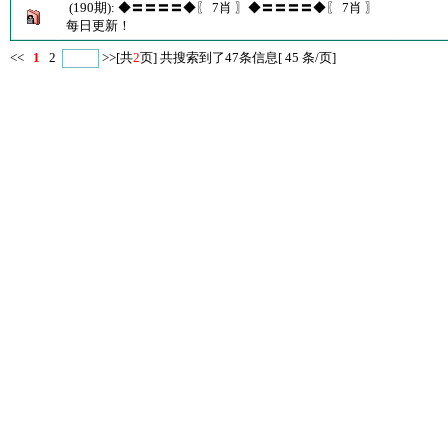
(190期): ◆〓〓〓〓◆〖 7肖 〗◆〓〓〓〓◆〖 7肖 〗
每日更新！
<<
1
2
>>
[共
2
页] 共搜索到了47条信息[ 45 条/页]