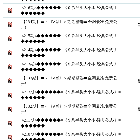
≮216期≯◆◆◆◆◆◆=《＄杀半头大小＄-经典公式-》=
◆◆◆◆◆◆
【084期】〓＜《Ⅴ肖》＞期期精选〓全网最准.免费公
开!
≮215期≯◆◆◆◆◆◆=《＄杀半头大小＄-经典公式-》=
◆◆◆◆◆◆
≮214期≯◆◆◆◆◆◆=《＄杀半头大小＄-经典公式-》=
◆◆◆◆◆◆
≮213期≯◆◆◆◆◆◆=《＄杀半头大小＄-经典公式-》=
◆◆◆◆◆◆
【083期】〓＜《Ⅴ肖》＞期期精选〓全网最准.免费公
开!
≮212期≯◆◆◆◆◆◆=《＄杀半头大小＄-经典公式-》=
◆◆◆◆◆◆
【082期】〓＜《Ⅴ肖》＞期期精选〓全网最准.免费公
开!
≮211期≯◆◆◆◆◆◆=《＄杀半头大小＄-经典公式-》=
◆◆◆◆◆◆
≮210期≯◆◆◆◆◆◆=《＄杀半头大小＄-经典公式-》=
◆◆◆◆◆◆