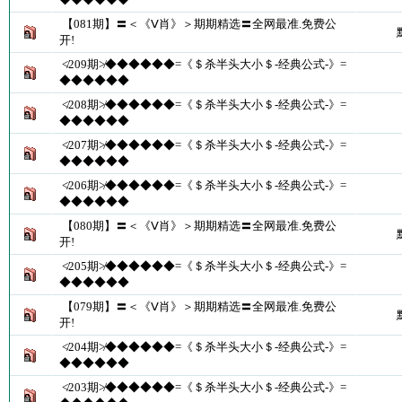
【081期】〓＜《Ⅴ肖》＞期期精选〓全网最准.免费公
开!
≮209期≯◆◆◆◆◆◆=《＄杀半头大小＄-经典公式-》=
◆◆◆◆◆◆
≮208期≯◆◆◆◆◆◆=《＄杀半头大小＄-经典公式-》=
◆◆◆◆◆◆
≮207期≯◆◆◆◆◆◆=《＄杀半头大小＄-经典公式-》=
◆◆◆◆◆◆
≮206期≯◆◆◆◆◆◆=《＄杀半头大小＄-经典公式-》=
◆◆◆◆◆◆
【080期】〓＜《Ⅴ肖》＞期期精选〓全网最准.免费公
开!
≮205期≯◆◆◆◆◆◆=《＄杀半头大小＄-经典公式-》=
◆◆◆◆◆◆
【079期】〓＜《Ⅴ肖》＞期期精选〓全网最准.免费公
开!
≮204期≯◆◆◆◆◆◆=《＄杀半头大小＄-经典公式-》=
◆◆◆◆◆◆
≮203期≯◆◆◆◆◆◆=《＄杀半头大小＄-经典公式-》=