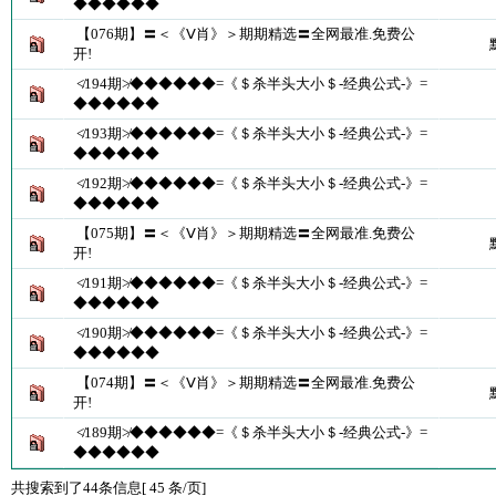
◆◆◆◆◆◆
【076期】〓＜《Ⅴ肖》＞期期精选〓全网最准.免费公
开!
≮194期≯◆◆◆◆◆◆=《＄杀半头大小＄-经典公式-》=
◆◆◆◆◆◆
≮193期≯◆◆◆◆◆◆=《＄杀半头大小＄-经典公式-》=
◆◆◆◆◆◆
≮192期≯◆◆◆◆◆◆=《＄杀半头大小＄-经典公式-》=
◆◆◆◆◆◆
【075期】〓＜《Ⅴ肖》＞期期精选〓全网最准.免费公
开!
≮191期≯◆◆◆◆◆◆=《＄杀半头大小＄-经典公式-》=
◆◆◆◆◆◆
≮190期≯◆◆◆◆◆◆=《＄杀半头大小＄-经典公式-》=
◆◆◆◆◆◆
【074期】〓＜《Ⅴ肖》＞期期精选〓全网最准.免费公
开!
≮189期≯◆◆◆◆◆◆=《＄杀半头大小＄-经典公式-》=
◆◆◆◆◆◆
共搜索到了44条信息[ 45 条/页]