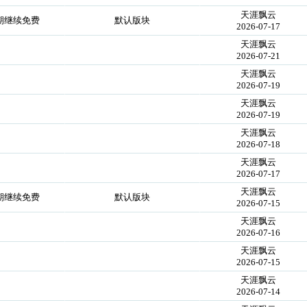
天涯飘云
本期继续免费
默认版块
2026-07-17
天涯飘云
2026-07-21
天涯飘云
2026-07-19
天涯飘云
2026-07-19
天涯飘云
2026-07-18
天涯飘云
2026-07-17
天涯飘云
本期继续免费
默认版块
2026-07-15
天涯飘云
2026-07-16
天涯飘云
2026-07-15
天涯飘云
2026-07-14