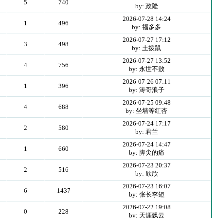
5
740
by: 政隆
2026-07-28 14:24
1
496
by: 福多多
2026-07-27 17:12
3
498
by: 土拨鼠
2026-07-27 13:52
4
756
by: 永世不败
2026-07-26 07:11
1
396
by: 涛哥浪子
2026-07-25 09:48
4
688
by: 坐墙等红杏
2026-07-24 17:17
2
580
by: 君兰
2026-07-24 14:47
1
660
by: 脚尖的痛
2026-07-23 20:37
2
516
by: 欣欣
2026-07-23 16:07
6
1437
by: 张长李短
2026-07-22 19:08
0
228
by: 天涯飘云