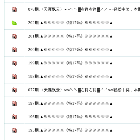
078期.〈天涯飘云〉∞∞↖↖▓右肖右肖▓↗↗∞∞轻松中奖，
202期.▲※※※※※《特17码》※※※※※※▲
201期.▲※※※※※《特17码》※※※※※※▲
200期.▲※※※※※《特17码》※※※※※※▲
199期.▲※※※※※《特17码》※※※※※※▲
198期.▲※※※※※《特17码》※※※※※※▲
077期.〈天涯飘云〉∞∞↖↖▓右肖右肖▓↗↗∞∞轻松中奖，
197期.▲※※※※※《特17码》※※※※※※▲
196期.▲※※※※※《特17码》※※※※※※▲
195期.▲※※※※※《特17码》※※※※※※▲