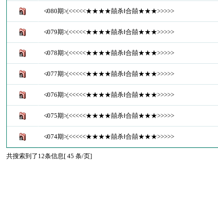
≮080期≯,<<<<<★★★★囍杀Ⅰ合囍★★★>>>>>
≮079期≯,<<<<<★★★★囍杀Ⅰ合囍★★★>>>>>
≮078期≯,<<<<<★★★★囍杀Ⅰ合囍★★★>>>>>
≮077期≯,<<<<<★★★★囍杀Ⅰ合囍★★★>>>>>
≮076期≯,<<<<<★★★★囍杀Ⅰ合囍★★★>>>>>
≮075期≯,<<<<<★★★★囍杀Ⅰ合囍★★★>>>>>
≮074期≯,<<<<<★★★★囍杀Ⅰ合囍★★★>>>>>
共搜索到了12条信息[ 45 条/页]