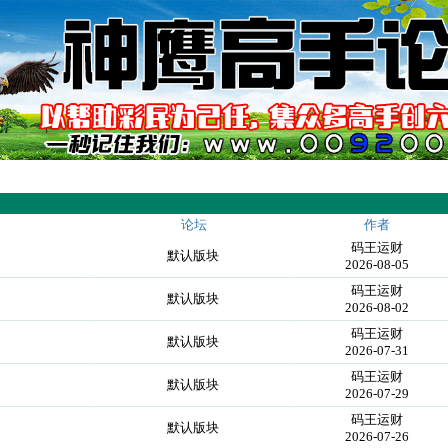
论坛
作者
码王运财
默认版块
2026-08-05
码王运财
默认版块
2026-08-02
码王运财
默认版块
2026-07-31
码王运财
默认版块
2026-07-29
码王运财
默认版块
2026-07-26