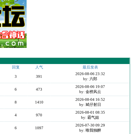
回复
人气
最后发表
2026-08-06 23:32
3
391
by: 六郎
2026-08-06 19:07
6
473
by: 金榜风云
2026-08-04 16:52
8
1410
by: 斌仔射日
2026-08-01 08:35
4
970
by: 霸气姐
2026-07-30 09:29
6
1097
by: 唯我独醉