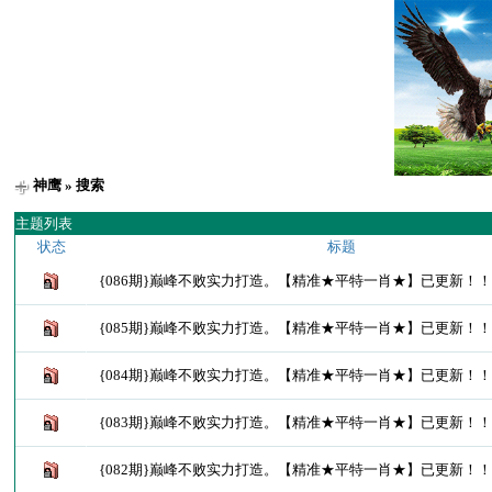
神鹰
» 搜索
主题列表
状态
标题
{086期}巅峰不败实力打造。【精准★平特一肖★】已更新！
{085期}巅峰不败实力打造。【精准★平特一肖★】已更新！
{084期}巅峰不败实力打造。【精准★平特一肖★】已更新！
{083期}巅峰不败实力打造。【精准★平特一肖★】已更新！
{082期}巅峰不败实力打造。【精准★平特一肖★】已更新！