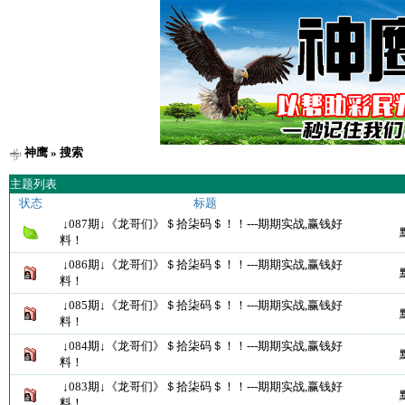
神鹰
» 搜索
主题列表
状态
标题
↓087期↓《龙哥们》＄拾柒码＄！！---期期实战,赢钱好
料！
↓086期↓《龙哥们》＄拾柒码＄！！---期期实战,赢钱好
料！
↓085期↓《龙哥们》＄拾柒码＄！！---期期实战,赢钱好
料！
↓084期↓《龙哥们》＄拾柒码＄！！---期期实战,赢钱好
料！
↓083期↓《龙哥们》＄拾柒码＄！！---期期实战,赢钱好
料！