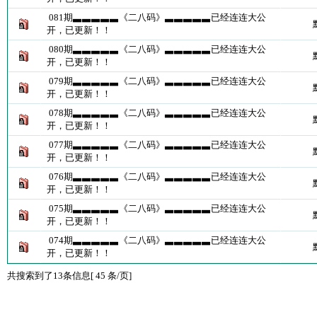
081期▃▃▃▃▃《二八码》▃▃▃▃▃已经连连大公
开，已更新！！
080期▃▃▃▃▃《二八码》▃▃▃▃▃已经连连大公
开，已更新！！
079期▃▃▃▃▃《二八码》▃▃▃▃▃已经连连大公
开，已更新！！
078期▃▃▃▃▃《二八码》▃▃▃▃▃已经连连大公
开，已更新！！
077期▃▃▃▃▃《二八码》▃▃▃▃▃已经连连大公
开，已更新！！
076期▃▃▃▃▃《二八码》▃▃▃▃▃已经连连大公
开，已更新！！
075期▃▃▃▃▃《二八码》▃▃▃▃▃已经连连大公
开，已更新！！
074期▃▃▃▃▃《二八码》▃▃▃▃▃已经连连大公
开，已更新！！
共搜索到了13条信息[ 45 条/页]