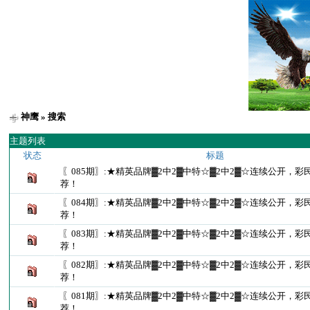
神鹰
» 搜索
主题列表
状态
标题
〖085期〗:★精英品牌▓2中2▓中特☆▓2中2▓☆连续公开，
荐！
〖084期〗:★精英品牌▓2中2▓中特☆▓2中2▓☆连续公开，
荐！
〖083期〗:★精英品牌▓2中2▓中特☆▓2中2▓☆连续公开，
荐！
〖082期〗:★精英品牌▓2中2▓中特☆▓2中2▓☆连续公开，
荐！
〖081期〗:★精英品牌▓2中2▓中特☆▓2中2▓☆连续公开，
荐！