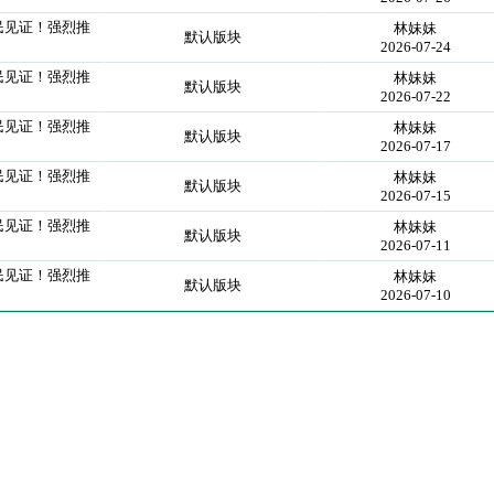
彩民见证！强烈推
林妹妹
默认版块
2026-07-24
彩民见证！强烈推
林妹妹
默认版块
2026-07-22
彩民见证！强烈推
林妹妹
默认版块
2026-07-17
彩民见证！强烈推
林妹妹
默认版块
2026-07-15
彩民见证！强烈推
林妹妹
默认版块
2026-07-11
彩民见证！强烈推
林妹妹
默认版块
2026-07-10