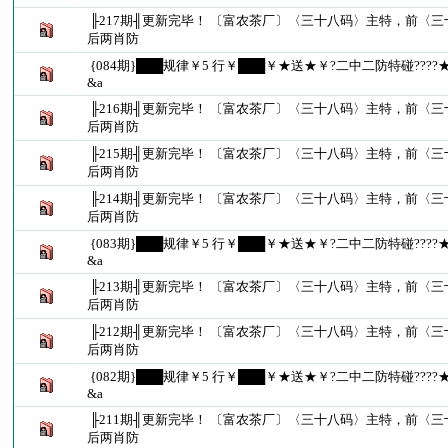
╟217期╢更新完毕！ 〔富农茶厂〕〈三十八码〉主特，前〈
后两肖防
{084期}███规律￥5 行￥███￥★送★￥?二中二防特碰????
&a
╟216期╢更新完毕！ 〔富农茶厂〕〈三十八码〉主特，前〈
后两肖防
╟215期╢更新完毕！ 〔富农茶厂〕〈三十八码〉主特，前〈
后两肖防
╟214期╢更新完毕！ 〔富农茶厂〕〈三十八码〉主特，前〈
后两肖防
{083期}███规律￥5 行￥███￥★送★￥?二中二防特碰????
&a
╟213期╢更新完毕！ 〔富农茶厂〕〈三十八码〉主特，前〈
后两肖防
╟212期╢更新完毕！ 〔富农茶厂〕〈三十八码〉主特，前〈
后两肖防
{082期}███规律￥5 行￥███￥★送★￥?二中二防特碰????
&a
╟211期╢更新完毕！ 〔富农茶厂〕〈三十八码〉主特，前〈
后两肖防