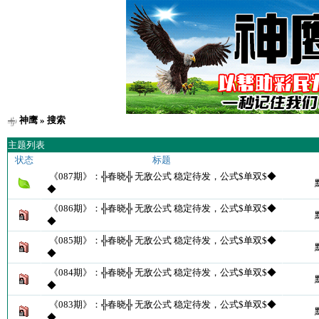
神鹰
» 搜索
主题列表
状态
标题
《087期》：╬春晓╬ 无敌公式 稳定待发，公式$单双$◆
◆
《086期》：╬春晓╬ 无敌公式 稳定待发，公式$单双$◆
◆
《085期》：╬春晓╬ 无敌公式 稳定待发，公式$单双$◆
◆
《084期》：╬春晓╬ 无敌公式 稳定待发，公式$单双$◆
◆
《083期》：╬春晓╬ 无敌公式 稳定待发，公式$单双$◆
◆