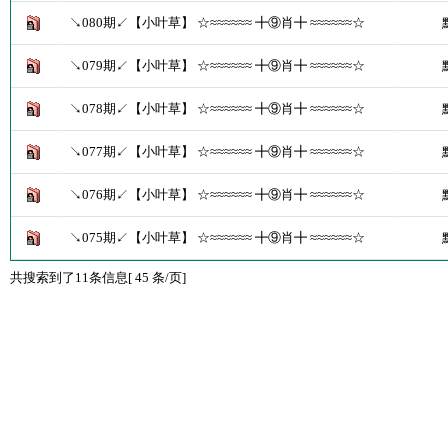
↘080期↙【小叶草】 ☆≈≈≈≈≈≈ ╋⑨肖╋ ≈≈≈≈≈≈☆
↘079期↙【小叶草】 ☆≈≈≈≈≈≈ ╋⑨肖╋ ≈≈≈≈≈≈☆
↘078期↙【小叶草】 ☆≈≈≈≈≈≈ ╋⑨肖╋ ≈≈≈≈≈≈☆
↘077期↙【小叶草】 ☆≈≈≈≈≈≈ ╋⑨肖╋ ≈≈≈≈≈≈☆
↘076期↙【小叶草】 ☆≈≈≈≈≈≈ ╋⑨肖╋ ≈≈≈≈≈≈☆
↘075期↙【小叶草】 ☆≈≈≈≈≈≈ ╋⑨肖╋ ≈≈≈≈≈≈☆
共搜索到了11条信息[ 45 条/页]