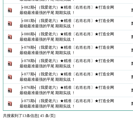
╞ 082期╡（我爱老六）★精准〔右肖右肖〕★打造全网
最稳最准最强的平尾 期期实战 ！
╞ 081期╡（我爱老六）★精准〔右肖右肖〕★打造全网
最稳最准最强的平尾 期期实战 ！
╞ 080期╡（我爱老六）★精准〔右肖右肖〕★打造全网
最稳最准最强的平尾 期期实战 ！
╞ 079期╡（我爱老六）★精准〔右肖右肖〕★打造全网
最稳最准最强的平尾 期期实战 ！
╞ 078期╡（我爱老六）★精准〔右肖右肖〕★打造全网
最稳最准最强的平尾 期期实战 ！
╞ 077期╡（我爱老六）★精准〔右肖右肖〕★打造全网
最稳最准最强的平尾 期期实战 ！
╞ 076期╡（我爱老六）★精准〔右肖右肖〕★打造全网
最稳最准最强的平尾 期期实战 ！
╞ 075期╡（我爱老六）★精准〔右肖右肖〕★打造全网
最稳最准最强的平尾 期期实战 ！
共搜索到了13条信息[ 45 条/页]