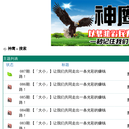
神鹰
» 搜索
主题列表
状态
标题
087期:【「大小」】让我们共同走出一条光彩的赚钱
路！
086期:【「大小」】让我们共同走出一条光彩的赚钱
路！
085期:【「大小」】让我们共同走出一条光彩的赚钱
路！
084期:【「大小」】让我们共同走出一条光彩的赚钱
路！
083期:【「大小」】让我们共同走出一条光彩的赚钱
路！