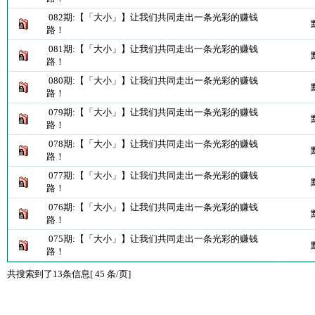
082期:【「大小」】让我们共同走出一条光彩的赚钱
路！
081期:【「大小」】让我们共同走出一条光彩的赚钱
路！
080期:【「大小」】让我们共同走出一条光彩的赚钱
路！
079期:【「大小」】让我们共同走出一条光彩的赚钱
路！
078期:【「大小」】让我们共同走出一条光彩的赚钱
路！
077期:【「大小」】让我们共同走出一条光彩的赚钱
路！
076期:【「大小」】让我们共同走出一条光彩的赚钱
路！
075期:【「大小」】让我们共同走出一条光彩的赚钱
路！
共搜索到了13条信息[ 45 条/页]