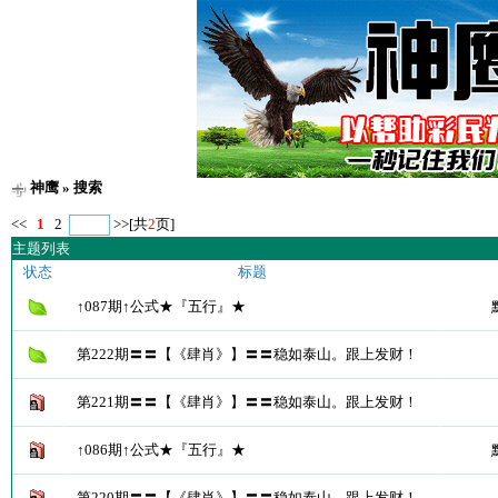
神鹰
» 搜索
<<
1
2
>>
[共
2
页]
主题列表
状态
标题
↑087期↑公式★『五行』★
第222期〓〓【《肆肖》】〓〓稳如泰山。跟上发财！
第221期〓〓【《肆肖》】〓〓稳如泰山。跟上发财！
↑086期↑公式★『五行』★
第220期〓〓【《肆肖》】〓〓稳如泰山。跟上发财！