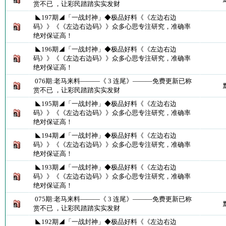
赏不已 ，让彩民踏踏实实发财
◣197期◢「一战封神」◆极品好料《《左边右边
码》》《《左边右边码》》众多心思专注研究，准确率
绝对保证高！
◣196期◢「一战封神」◆极品好料《《左边右边
码》》《《左边右边码》》众多心思专注研究，准确率
绝对保证高！
076期:老马来料———《 3 连尾》———免费更新已称
赏不已 ，让彩民踏踏实实发财
◣195期◢「一战封神」◆极品好料《《左边右边
码》》《《左边右边码》》众多心思专注研究，准确率
绝对保证高！
◣194期◢「一战封神」◆极品好料《《左边右边
码》》《《左边右边码》》众多心思专注研究，准确率
绝对保证高！
◣193期◢「一战封神」◆极品好料《《左边右边
码》》《《左边右边码》》众多心思专注研究，准确率
绝对保证高！
075期:老马来料———《 3 连尾》———免费更新已称
赏不已 ，让彩民踏踏实实发财
◣192期◢「一战封神」◆极品好料《《左边右边