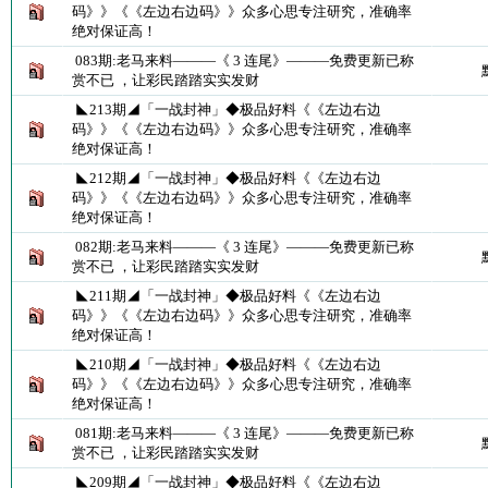
码》》《《左边右边码》》众多心思专注研究，准确率
绝对保证高！
083期:老马来料———《 3 连尾》———免费更新已称
赏不已 ，让彩民踏踏实实发财
◣213期◢「一战封神」◆极品好料《《左边右边
码》》《《左边右边码》》众多心思专注研究，准确率
绝对保证高！
◣212期◢「一战封神」◆极品好料《《左边右边
码》》《《左边右边码》》众多心思专注研究，准确率
绝对保证高！
082期:老马来料———《 3 连尾》———免费更新已称
赏不已 ，让彩民踏踏实实发财
◣211期◢「一战封神」◆极品好料《《左边右边
码》》《《左边右边码》》众多心思专注研究，准确率
绝对保证高！
◣210期◢「一战封神」◆极品好料《《左边右边
码》》《《左边右边码》》众多心思专注研究，准确率
绝对保证高！
081期:老马来料———《 3 连尾》———免费更新已称
赏不已 ，让彩民踏踏实实发财
◣209期◢「一战封神」◆极品好料《《左边右边