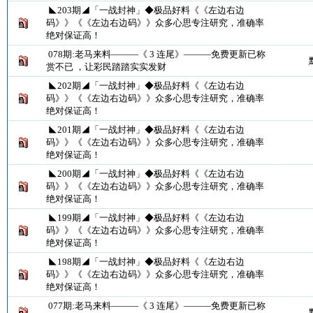
◣203期◢「一战封神」◆极品好料《《左边右边
码》》《《左边右边码》》众多心思专注研究，准确率
绝对保证高！
078期:老马来料———《 3 连尾》———免费更新已称
赏不已 ，让彩民踏踏实实发财
◣202期◢「一战封神」◆极品好料《《左边右边
码》》《《左边右边码》》众多心思专注研究，准确率
绝对保证高！
◣201期◢「一战封神」◆极品好料《《左边右边
码》》《《左边右边码》》众多心思专注研究，准确率
绝对保证高！
◣200期◢「一战封神」◆极品好料《《左边右边
码》》《《左边右边码》》众多心思专注研究，准确率
绝对保证高！
◣199期◢「一战封神」◆极品好料《《左边右边
码》》《《左边右边码》》众多心思专注研究，准确率
绝对保证高！
◣198期◢「一战封神」◆极品好料《《左边右边
码》》《《左边右边码》》众多心思专注研究，准确率
绝对保证高！
077期:老马来料———《 3 连尾》———免费更新已称