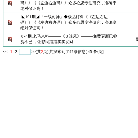
码》》《《左边右边码》》众多心思专注研究，准确率
绝对保证高！
◣191期◢「一战封神」◆极品好料《《左边右边
码》》《《左边右边码》》众多心思专注研究，准确率
绝对保证高！
074期:老马来料———《 3 连尾》———免费更新已称
赏不已 ，让彩民踏踏实实发财
<<
1
2
>>
[共
2
页] 共搜索到了47条信息[ 45 条/页]