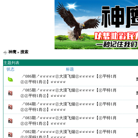
神鹰
» 搜索
主题列表
状态
标题
↗086期↗≌≌≌≌≌㊣大漠飞烟㊣≌≌≌≌≌【㊣平特1肖
㊣㊣平特1肖㊣】≌≌≌≌≌
↗085期↗≌≌≌≌≌㊣大漠飞烟㊣≌≌≌≌≌【㊣平特1肖
㊣㊣平特1肖㊣】≌≌≌≌≌
↗084期↗≌≌≌≌≌㊣大漠飞烟㊣≌≌≌≌≌【㊣平特1肖
㊣㊣平特1肖㊣】≌≌≌≌≌
↗083期↗≌≌≌≌≌㊣大漠飞烟㊣≌≌≌≌≌【㊣平特1肖
㊣㊣平特1肖㊣】≌≌≌≌≌
↗082期↗≌≌≌≌≌㊣大漠飞烟㊣≌≌≌≌≌【㊣平特1肖
㊣㊣平特1肖㊣】≌≌≌≌≌