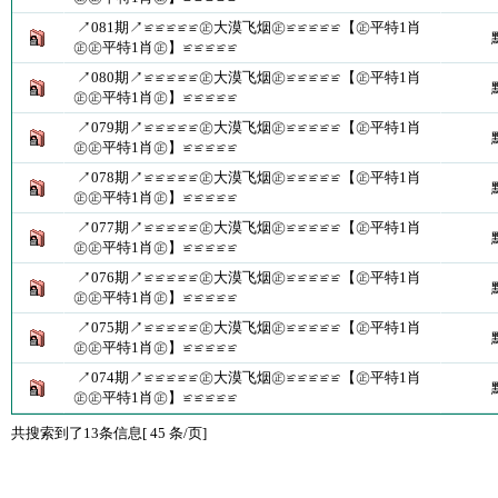
↗081期↗≌≌≌≌≌㊣大漠飞烟㊣≌≌≌≌≌【㊣平特1肖
㊣㊣平特1肖㊣】≌≌≌≌≌
↗080期↗≌≌≌≌≌㊣大漠飞烟㊣≌≌≌≌≌【㊣平特1肖
㊣㊣平特1肖㊣】≌≌≌≌≌
↗079期↗≌≌≌≌≌㊣大漠飞烟㊣≌≌≌≌≌【㊣平特1肖
㊣㊣平特1肖㊣】≌≌≌≌≌
↗078期↗≌≌≌≌≌㊣大漠飞烟㊣≌≌≌≌≌【㊣平特1肖
㊣㊣平特1肖㊣】≌≌≌≌≌
↗077期↗≌≌≌≌≌㊣大漠飞烟㊣≌≌≌≌≌【㊣平特1肖
㊣㊣平特1肖㊣】≌≌≌≌≌
↗076期↗≌≌≌≌≌㊣大漠飞烟㊣≌≌≌≌≌【㊣平特1肖
㊣㊣平特1肖㊣】≌≌≌≌≌
↗075期↗≌≌≌≌≌㊣大漠飞烟㊣≌≌≌≌≌【㊣平特1肖
㊣㊣平特1肖㊣】≌≌≌≌≌
↗074期↗≌≌≌≌≌㊣大漠飞烟㊣≌≌≌≌≌【㊣平特1肖
㊣㊣平特1肖㊣】≌≌≌≌≌
共搜索到了13条信息[ 45 条/页]