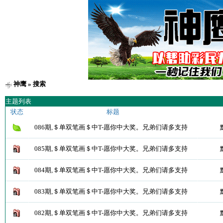
神鹰
» 搜索
主题列表
状态
标题
086期,＄单双笔画＄中T-愿你中大奖。兄弟们请多支持
085期,＄单双笔画＄中T-愿你中大奖。兄弟们请多支持
084期,＄单双笔画＄中T-愿你中大奖。兄弟们请多支持
083期,＄单双笔画＄中T-愿你中大奖。兄弟们请多支持
082期,＄单双笔画＄中T-愿你中大奖。兄弟们请多支持