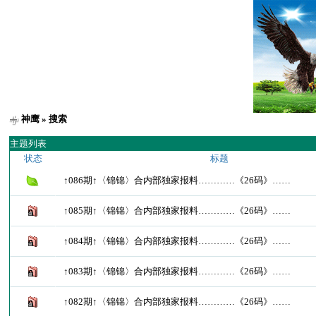
神鹰
» 搜索
主题列表
状态
标题
↑086期↑〈锦锦〉合内部独家报料…………《26码》……
↑085期↑〈锦锦〉合内部独家报料…………《26码》……
↑084期↑〈锦锦〉合内部独家报料…………《26码》……
↑083期↑〈锦锦〉合内部独家报料…………《26码》……
↑082期↑〈锦锦〉合内部独家报料…………《26码》……