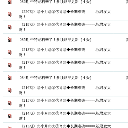
086期 中特劲料来了！多顶贴早更新［ 4 头］
《220期》㊣小月㊣㊣⑦肖㊣◆长期准确=====.祝君发大
财！
《219期》㊣小月㊣㊣⑦肖㊣◆长期准确=====.祝君发大
财！
085期 中特劲料来了！多顶贴早更新［ 4 头］
《218期》㊣小月㊣㊣⑦肖㊣◆长期准确=====.祝君发大
财！
《217期》㊣小月㊣㊣⑦肖㊣◆长期准确=====.祝君发大
财！
084期 中特劲料来了！多顶贴早更新［ 4 头］
《216期》㊣小月㊣㊣⑦肖㊣◆长期准确=====.祝君发大
财！
《215期》㊣小月㊣㊣⑦肖㊣◆长期准确=====.祝君发大
财！
《214期》㊣小月㊣㊣⑦肖㊣◆长期准确=====.祝君发大
财！
《213期》㊣小月㊣㊣⑦肖㊣◆长期准确=====.祝君发大