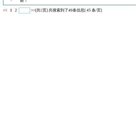
财！
<<
1
2
>>
[共
2
页] 共搜索到了49条信息[ 45 条/页]