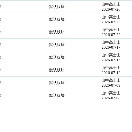
山中高士山
！
默认版块
2026-07-26
山中高士山
！
默认版块
2026-07-23
山中高士山
！
默认版块
2026-07-22
山中高士山
！
默认版块
2026-07-17
山中高士山
！
默认版块
2026-07-15
山中高士山
！
默认版块
2026-07-12
山中高士山
！
默认版块
2026-07-09
山中高士山
！
默认版块
2026-07-08