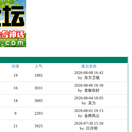
回复
人气
最后发表
2026-08-08 16:42
19
1892
by: 东方卫视
2026-08-06 18:30
16
3031
by: 老板你好
2026-08-04 18:05
18
3695
by: 吴力
2026-08-01 19:15
9
2293
by: 金榜风云
2026-07-30 15:50
21
3925
by: 日月明