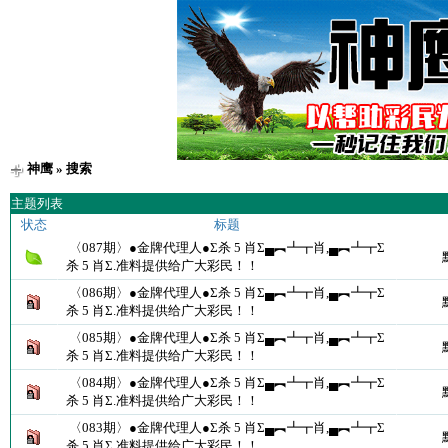
神鹰
» 搜索
主题列表
状态
标题
〈087期〉●金牌代理人●Σ杀 5 肖Σ▄︻┻┳肖,▄︻┻┳Σ
杀 5 肖Σ.准料提供给广大彩民！！
〈086期〉●金牌代理人●Σ杀 5 肖Σ▄︻┻┳肖,▄︻┻┳Σ
杀 5 肖Σ.准料提供给广大彩民！！
〈085期〉●金牌代理人●Σ杀 5 肖Σ▄︻┻┳肖,▄︻┻┳Σ
杀 5 肖Σ.准料提供给广大彩民！！
〈084期〉●金牌代理人●Σ杀 5 肖Σ▄︻┻┳肖,▄︻┻┳Σ
杀 5 肖Σ.准料提供给广大彩民！！
〈083期〉●金牌代理人●Σ杀 5 肖Σ▄︻┻┳肖,▄︻┻┳Σ
杀 5 肖Σ.准料提供给广大彩民！！