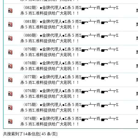
〈082期〉●金牌代理人●Σ杀 5 肖Σ▄︻┻┳肖,▄︻┻┳Σ
杀 5 肖Σ.准料提供给广大彩民！！
〈081期〉●金牌代理人●Σ杀 5 肖Σ▄︻┻┳肖,▄︻┻┳Σ
杀 5 肖Σ.准料提供给广大彩民！！
〈080期〉●金牌代理人●Σ杀 5 肖Σ▄︻┻┳肖,▄︻┻┳Σ
杀 5 肖Σ.准料提供给广大彩民！！
〈079期〉●金牌代理人●Σ杀 5 肖Σ▄︻┻┳肖,▄︻┻┳Σ
杀 5 肖Σ.准料提供给广大彩民！！
〈078期〉●金牌代理人●Σ杀 5 肖Σ▄︻┻┳肖,▄︻┻┳Σ
杀 5 肖Σ.准料提供给广大彩民！！
〈077期〉●金牌代理人●Σ杀 5 肖Σ▄︻┻┳肖,▄︻┻┳Σ
杀 5 肖Σ.准料提供给广大彩民！！
〈076期〉●金牌代理人●Σ杀 5 肖Σ▄︻┻┳肖,▄︻┻┳Σ
杀 5 肖Σ.准料提供给广大彩民！！
〈075期〉●金牌代理人●Σ杀 5 肖Σ▄︻┻┳肖,▄︻┻┳Σ
杀 5 肖Σ.准料提供给广大彩民！！
〈074期〉●金牌代理人●Σ杀 5 肖Σ▄︻┻┳肖,▄︻┻┳Σ
杀 5 肖Σ.准料提供给广大彩民！！
共搜索到了14条信息[ 45 条/页]