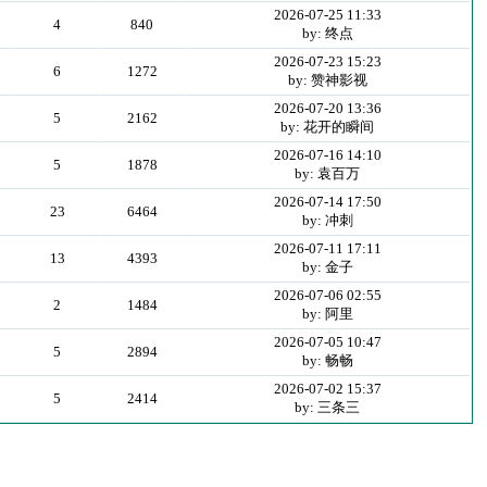
2026-07-25 11:33
4
840
by: 终点
2026-07-23 15:23
6
1272
by: 赞神影视
2026-07-20 13:36
5
2162
by: 花开的瞬间
2026-07-16 14:10
5
1878
by: 袁百万
2026-07-14 17:50
23
6464
by: 冲刺
2026-07-11 17:11
13
4393
by: 金子
2026-07-06 02:55
2
1484
by: 阿里
2026-07-05 10:47
5
2894
by: 畅畅
2026-07-02 15:37
5
2414
by: 三条三