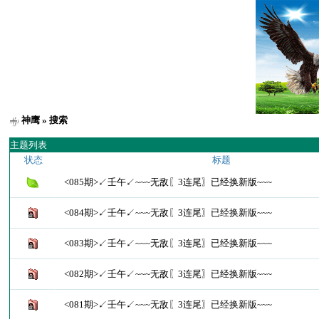
神鹰
» 搜索
主题列表
状态
标题
<085期>↙壬午↙~~~无敌〖3连尾〗已经换新版~~~
<084期>↙壬午↙~~~无敌〖3连尾〗已经换新版~~~
<083期>↙壬午↙~~~无敌〖3连尾〗已经换新版~~~
<082期>↙壬午↙~~~无敌〖3连尾〗已经换新版~~~
<081期>↙壬午↙~~~无敌〖3连尾〗已经换新版~~~