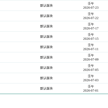
壬午
默认版块
2026-07-23
壬午
默认版块
2026-07-22
壬午
默认版块
2026-07-17
壬午
默认版块
2026-07-15
壬午
默认版块
2026-07-11
壬午
默认版块
2026-07-09
壬午
默认版块
2026-07-05
壬午
默认版块
2026-07-03
壬午
默认版块
2026-07-01